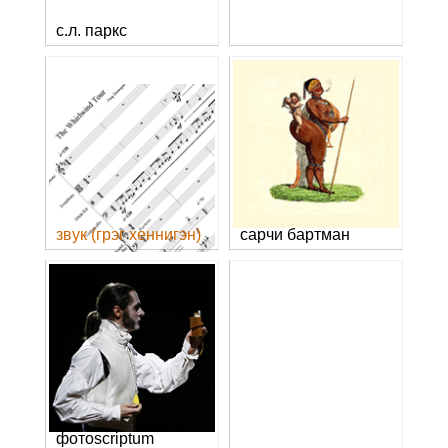
с.л. паркс
звук (грэг хеннигэн)
сарчи бартман
фотоscriptum