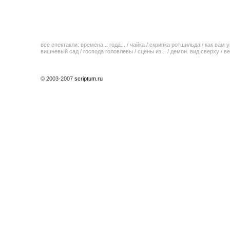
все спектакли:
времена... года...
/
чайка
/
скрипка ротшильда
/
как вам у
вишневый сад
/
господа головлевы
/
сцены из...
/
демон. вид сверху
/
ве
© 2003-2007
scriptum.ru