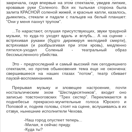
закричала, сидя впервые на этом спектакле, увидев липкие,
кровавые руки Соленого. Вся их тыльная сторона была
залита КРАСНОЙ соленой жижей, и красные капли, казалось,
дымились, стекали и падали с пальцев на белый планшет:
“Они у меня пахнут трупом”.
...То нарастают, оглушая присутствующих, звуки траурной
музыки, то куда-то уходят вдаль и вглубь... А на сценке -
встряхивая руками (будто дирижируя мелодией смерти),
встряхивая (и разбрызгивая при этом кровь), медленно
пятился-уходил Соленый - театральный образ
бессмысленного убийства.
Это - предпоследний и самый высокий пик сегодняшнего
спектакля, но против обыкновения тема еще не окончена:
свершившееся на наших глазах “потом”, театр сбивает
паузой-воспоминанием.
Прерывая музыку и зловещее настроение, почти
ностальгическим эхом “Шестидесятников”, входит оно
записью товстоноговских “Трех сестер”. Перекликаются в
поднебесье прекрасно-мучительные голоса Юрского и
Поповой и, подняв головы, стоят на сцене, вслушиваясь в их
отзвук, нынешние исполнители Чехова.
-Наш город опустеет теперь...
-Милая, я сейчас приду.
-Куда ты?