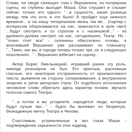
Слева, не сводя сияющих глаз с Вершинина, из полумрака
сцены, из глубины выходит Маша. Она слушает и слышит
сейчас только его одного: “...в сущности, какая разница
между тем что есть и что было! А пройдет еще немного
времени... и на нашу теперешнюю жизнь так же... (партер с
интересом оборачивается на нас, зажигается в зале свет)
...будут смотреть и со страхом и с насмешкой...” - из
далекого-далека смотрит, на нас, сегодняшних, Театр. Но -
“точно спят все” - склонены обессилено головы, а
вскочивший Вершинин уже расхаживает по планшету.
“...Таких, как вы, в городе теперь только три, но в следующих
поколениях...” - Вершинин взбегает на сценку...
Актер Борис Хмельницкий, игравший ранее эту роль,
никогда резонером не был. Его хриплые, распевные
гласные, его некоторая отстраненность от произносимого
текста, выявляли не сторону сопереживания, а внутреннюю
энергию и ритм авторских строк. От подобного исполнения
чеховское слово обретало здесь характер поэзии, звучало
голосом самого Театра:
“...а потом и вы устареете, народятся люди, которые
будут лучше вас...” - будто бы выпевал он безумную,
безнадежную мечту Театра и Чехова.
Счастливые, устремленные в зал глаза Маши -
подтверждение серьезности этих надежд.