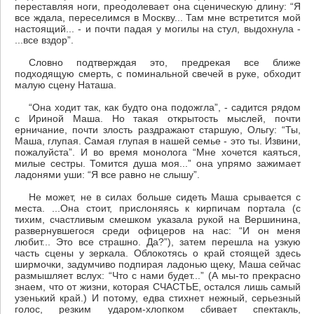
переставляя ноги, преодолевает она сценическую длину: “Я
все ждала, переселимся в Москву... Там мне встретится мой
настоящий... - и почти падая у могилы на стул, выдохнула -
...все вздор”.
Словно подтверждая это, предрекая все ближе
подходящую смерть, с поминальной свечей в руке, обходит
малую сцену Наташа.
“Она ходит так, как будто она подожгла”, - садится рядом
с Ириной Маша. Но такая открытость мыслей, почти
ерничание, почти злость раздражают старшую, Ольгу: “Ты,
Маша, глупая. Самая глупая в нашей семье - это ты. Извини,
пожалуйста”. И во время монолога “Мне хочется каяться,
милые сестры. Томится душа моя...” она упрямо зажимает
ладонями уши: “Я все равно не слышу”.
Не может, не в силах больше сидеть Маша срывается с
места. ...Она стоит, прислоняясь к кирпичам портала (с
тихим, счастливым смешком указала рукой на Вершинина,
развернувшегося среди офицеров на нас: “И он меня
любит... Это все страшно. Да?”), затем перешла на узкую
часть сцены у зеркала. Облокотясь о край стоящей здесь
ширмочки, задумчиво подпирая ладонью щеку, Маша сейчас
размышляет вслух: “Что с нами будет...” (А мы-то прекрасно
знаем, что от жизни, которая СЧАСТЬЕ, остался лишь самый
узенький край.) И потому, едва стихнет нежный, серьезный
голос, резким ударом-хлопком сбивает спектакль,