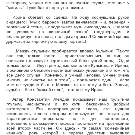
в сторону, усадив его одного на пустые стулья, стоящие у
“могилы”. Тузенбах отторгнут от жизни.
Ирина сбегает со сценки. На ходу коснувшись рукой
сидящего: “Мы с бароном завтра венчаемся, - и, перейдя к
зеркальной стене, - продолжает чуть лихорадочно, - завтра
же уезжаем на кирпичный завод” (подтверждая и
иллюстрируя эти слова, пальцы актрисы Л.Селютиной крепко
держатся за кирпичную кладку портала).
...Между стульями пробирается вправо Кулыгин: “Так-то
оно так, только как-то, - приостановившись на миг, он
описывает в воздухе вертикальный большущий ноль, - Одни
только идеи...” Идут громадные монологи Кулыгина и Ирины,
в основном о бесполезности всяческих упований и о том, что
все дело случая. “Конечно, я умный человек, умнее очень
многих, но счастье не в этом”, - признается один. “...если
мне не суждено быть в Москве, то так тому и быть. Значит,
судьба... Все в божьей воле”, - вторит ему Ирина.
Актер Константин Желдин показывает нам Кулыгина
глупым, несчастным и, по сути, бесконечно добрым
антигероем. Его повторяющиеся слова, его нудная
искренность голоса театром используется не только для
характеристики персонажа, но и для постоянного,
мгновенного охлаждения пафоса постановки на протяжении
всей второй части ее. Он здесь - та самая “комедийная
изнанка”, роль которой в первом действии выполнял