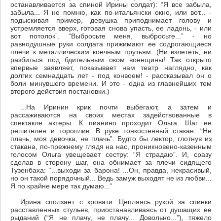
останавливается за спиной Ирины солдат): “Я все забыла,
забыла... Я не помню, как по-итальянски окно, или вот... -
подыскивая пример, девушка приподнимает голову и
устремляется вверх, готовая снова упасть, ее ладонь, - или
вот потолок”. “Выбросьте меня, выбросьте...” - но
равнодушные руки солдата прижимают ее содрогающиеся
плечи к металлическим коечным прутьям. (Ни взлететь, ни
разбиться под бдительным оком военщины! Так открыто
впервые заявляет, показывает нам театр наглядно, как
долгих семнадцать лет - под конвоем! - рассказывал он о
боли минувшего времени. И это - одна из главнейших тем
второго действия постановки.)
...На Иринин крик почти выбегают, а затем и
рассаживаются на своих местах задействованные в
спектакле актеры. К пианино проходит Ольга. Шаг ее
решителен и тороплив. В руке тонкостенный стакан: “Не
плачь, моя девочка, не плачь”. Будто бы лектор, глотнув из
стакана, по-прежнему глядя на нас, проникновено-казенным
голосом Ольга увещевает сестру: “Я страдаю”. И, сразу
сделав в сторону шаг, она обнимает за плечи сидящего
Тузенбаха: “...выходи за барона! ...Он, правда, некрасивый,
но он такой порядочный... Ведь замуж выходят не из любви...
Я по крайне мере так думаю...”
Ирина сползает с кровати. Цепляясь рукой за спинки
расставленных стульев, приостанавливаясь от душащих ее
рыданий (“Я не плачу, не плачу... Довольно...”), тяжело