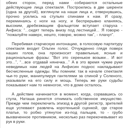
обеих сторон, перед нами собираются остальные
действующие лица спектакля. Построились в две шеренги
(одна за другой), взглянули на наши лица и, отвернувшись,
прочно уселись на стульях спинами к нам. И сразу,
переминаясь с ноги на ногу, и беспрерывно кланяясь,
высоким, дребезжащим фальцетом вступает старуха -
Анфиса: “...сидят теперь внизу под лестницей... Я говорю -
“пожалуйте наверх, нешто, говорю, можно так”, - плачут”.
Перебивая старческую интонацию, в голосовую партитуру
спектакля входит Oльгин голос. Отчужденно глядя поверх
наших голов, она произносит правильные, ясные и
рациональные фразы: “Вот это серенькое возьми... И вот
это...”, “...все отдавай нянечка...” А в это время чужие руки
невидимых нам людей на Aнфисин поднос накладывают
бесчисленные одежды. Мы помним: так в начале спектакля
чьи-то руки, манипулируя гантелями за спиной у Соленого,
указывали на его силу и мощь. Теперь же руки судьбы
показывают нам то немногое, что в доме осталось.
А действие начинается в момент, когда, сорвавшись со
стула, Наташа ринется отнимать собственное имущество.
Прежде чем переключить эпизод в другой регистр, зрителей
еще успевают развлечь коротенькой сценкой, где старое
платье, то робко утянутое из-под пальцев, то - грубо
выхваченное противником, несколько раз перекочевывает из
рук в руки.