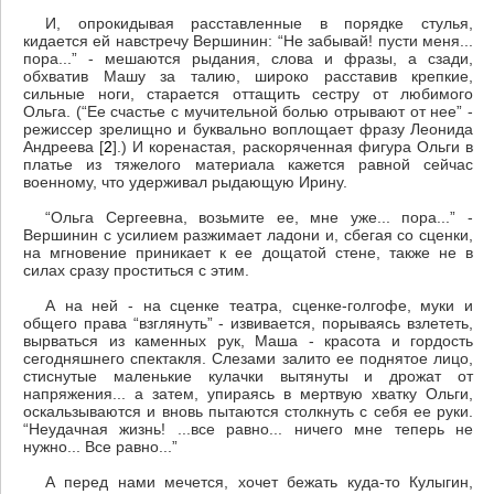
И, опрокидывая расставленные в порядке стулья,
кидается ей навстречу Вершинин: “Не забывай! пусти меня...
пора...” - мешаются рыдания, слова и фразы, а сзади,
обхватив Машу за талию, широко расставив крепкие,
сильные ноги, старается оттащить сестру от любимого
Ольга. (“Ее счастье с мучительной болью отрывают от нее” -
режиссер зрелищно и буквально воплощает фразу Леонида
Андреева
[
2
].) И коренастая, раскоряченная фигура Ольги в
платье из тяжелого материала кажется равной сейчас
военному, что удерживал рыдающую Ирину.
“Ольга Сергеевна, возьмите ее, мне уже... пора...” -
Вершинин с усилием разжимает ладони и, сбегая со сценки,
на мгновение приникает к ее дощатой стене, также не в
силах сразу проститься с этим.
А на ней - на сценке театра, сценке-голгофе, муки и
общего права “взглянуть” - извивается, порываясь взлететь,
вырваться из каменных рук, Маша - красота и гордость
сегодняшнего спектакля. Слезами залито ее поднятое лицо,
стиснутые маленькие кулачки вытянуты и дрожат от
напряжения... а затем, упираясь в мертвую хватку Ольги,
оскальзываются и вновь пытаются столкнуть с себя ее руки.
“Неудачная жизнь! ...все равно... ничего мне теперь не
нужно... Все равно...”
А перед нами мечется, хочет бежать куда-то Кулыгин,