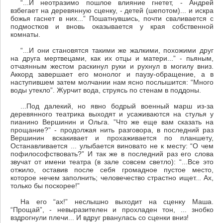
“...И неотразимо пошлое влияние гнетет, - Андрей
взбегает на деревянную сценку, - детей (шепотом)... и искра
божья гаснет в них...” Пошатнувшись, почти сваливается с
подмостков и вновь оказывается у края собственной
комнаты.
“...И они становятся такими же жалкими, похожими друг
на друга мертвецами, как их отцы и матери...” - пьяным,
отчаянным жестом раскинул руки и рухнул в могилу вниз.
Аккорд завершает его монолог и паузу-обращение, а в
наступившем затем молчании нам ясно послышится: “Много
воды утекло”. Журчит вода, струясь по стенам в поддоны.
...Под далекий, но явно бодрый военный марш из-за
деревянного театрика выходят и усаживаются на стулья у
пианино Вершинин и Ольга. ”Что же еще вам сказать на
прощание?” - продолжая нить разговора, в последний раз
Вершинин вскакивает и прохаживается по планшету,
Останавливается ... улыбается виновато не к месту: “О чем
пофилософствовать?” И так же в последний раз его слова
звучат от имени театра (в зале совсем светло): “...Все это
отжило, оставив после себя громадное пустое место,
которое нечем заполнить; человечество страстно ищет... Ах,
только бы поскорее!”
На его “ах!” неслышно выходит на сценку Маша.
“Прощай”, - невыразителен и прохладен тон, ... знобко
вздрогнули плечи... И вдруг рванулась со сценки вниз!