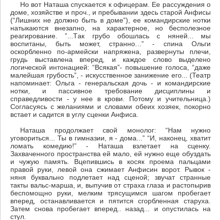
Но вот Наташа спускается к офицерам. Ее рассуждения о
доме, хозяйстве и проч., и пребывании здесь старой Анфисы
(“Лишних не должно быть в доме”), ее командирские нотки
натыкаются внезапно, на характерное, но бесполезное
реагирование. ”...Tак грубо обошлась с няней... мы
воспитаны, быть может, странно...” - спина Ольги
оскорбленно по-армейски напряжена, развернуты плечи,
грудь выставлена вперед, и каждое слово выделено
логической интонацией: “Всякая”- повышение голоса, “даже
малейшая грубость”, - искусственное занижение его... (Театр
напоминает: Ольга - генеральская дочь - и командирские
нотки, и пассивное требование дисциплины и
справедливости - у нее в крови. Потому и учительница.)
Согласуясь с желаниями и словами обеих хозяек, покорно
встает и садится в углу сценки Анфиса.
Наташа продолжает свой монолог: “Нам нужно
уговориться... Ты в гимназии, я - дома...” “И, наконец, хватит
ломать комедию!” - Наташа взлетает на сценку.
Захваченного пространства ей мало, ей нужно еще обуздать
и чужую память. Вцепившись в косяк проема пальцами
правой руки, левой она сжимает Анфисин ворот. Рывок -
няня буквально подлетает над сценой; звучат странные
такты вальс-марша, и, выпучив от страха глаза и растопырив
беспомощно руки, мелким трясущимся шагом пробегает
вперед, останавливается и пятится сгорбленная старуха.
Затем снова пробегает вперед.. назад... и опустилась на
стул.