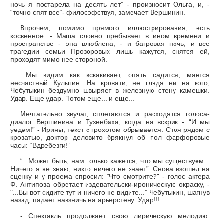
ночь я постарела на десять лет” - произносит Ольга, и, -
“точно спят все“- философствуя, замечает Вершинин.
Впрочем, помимо прямого иллюстрирования, есть
косвенное: - Маша словно пребывает в ином времени и
пространстве - она влюблена, - и багровая ночь, и все
трагедии семьи Прозоровых лишь кажутся, снятся ей,
проходят мимо нее стороной.
...Мы видим как вскакивает, опять садится, мается
несчастный Кулыгин. На кровати, не глядя ни на кого,
Чебутыкин бездумно швыряет в железную стену камешки.
Удар. Еще удар. Потом еще... и еще...
Мечтательно звучат, сплетаются и расходятся голоса-
диалог Вершинина и Тузенбаха, когда на вскрик - “И мы
уедем!” - Ирины, текст с грохотом обрывается. Стоя рядом с
кроватью, доктор деловито брякнул об пол фарфоровые
часы: “Вдребезги!”
“...Может быть, нам только кажется, что мы существуем...
Ничего я не знаю, никто ничего не знает”. Снова взошел на
сценку и у проема спросил: “Что смотрите?” - голос актера
Ф. Антипова обретает издевательски-ироническую окраску, -
"...Вы вот сидите тут и ничего не видите...” Чебутыкин, шагнув
назад, падает навзничь на арьерстену. Удар!!!
- Спектакль продолжает свою лирическую мелодию.