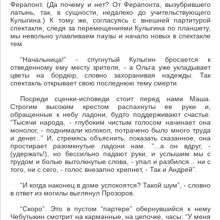
Ферапонт. (Да почему и нет? От Ферапонта, вызубрившего
латынь, так, в сущности, недалеко до учительствующего
Кулыгина.) К тому же, согласуясь с внешней партитурой
спектакля, следя за перемещениями Кулыгина по планшету,
мы невольно улавливаем паузы и начало новых в спектакле
тем.
“Начальница!” - спугнутый Кулыгин бросается к
отведенному ему месту зрителя, - а Ольга уже укладывает
цветы на бордюр, словно захоранивая надежды. Так
спектакль открывает свою последнюю тему смерти.
Посреди сценки-исповеди стоит перед нами Маша.
Строгим высоким крестом распахнуты ее руки и,
обращенные к небу ладони, будто поддерживают счастье.
“Тысячи народа, - глубоким чистым голосом начинает она
монолог, - поднимали колокол, потрачено было много труда
и денег...” И, стремясь объяснить, показать сказанное, она
простирает разомкнутые ладони нам. “...а он вдруг, -
(удержать!), но бессильно падают руки, и услышим мы с
трудом и болью вытолкнутые слова, - упал и разбился... ни с
того, ни с сего, - голос внезапно хрипнет, - Так и Андрей”.
“И когда наконец в доме успокоятся? Такой шум”, - словно
в ответ из могилы выглянул Прозоров.
“Скоро”. Это в пустом “партере” обернувшийся к нему
Чебутыкин смотрит на карманные, на цепочке, часы: “У меня