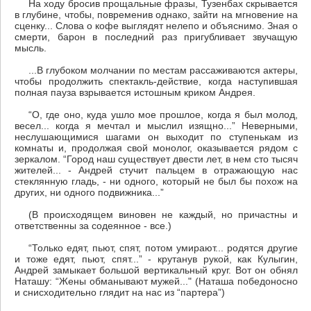
На ходу бросив прощальные фразы, Тузенбах скрывается
в глубине, чтобы, повременив однако, зайти на мгновение на
сценку... Слова о кофе выглядят нелепо и объяснимо. Зная о
смерти, барон в последний раз пригубливает звучащую
мысль.
...В глубоком молчании по местам рассаживаются актеры,
чтобы продолжить спектакль-действие, когда наступившая
полная пауза взрывается истошным криком Андрея.
“О, где оно, куда ушло мое прошлое, когда я был молод,
весел... когда я мечтал и мыслил изящно...” Неверными,
неслушающимися шагами он выходит по ступенькам из
комнаты и, продолжая свой монолог, оказывается рядом с
зеркалом. “Город наш существует двести лет, в нем сто тысяч
жителей... - Андрей стучит пальцем в отражающую нас
стеклянную гладь, - ни одного, который не был бы похож на
других, ни одного подвижника...”
(В происходящем виновен не каждый, но причастны и
ответственны за содеянное - все.)
“Только едят, пьют, спят, потом умирают... родятся другие
и тоже едят, пьют, спят...” - крутанув рукой, как Кулыгин,
Андрей замыкает большой вертикальный круг. Вот он обнял
Наташу: “Жены обманывают мужей..." (Наташа победоносно
и снисходительно глядит на нас из “партера”)