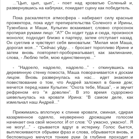
...”Цып, цып, цып”, - поет над кроватью Соленый и,
развернувшись на каблуках, покидает сцену как победитель.
Пока раскаляется атмосфера - набирают силу красные
прожектора, пока идут препирательства Соленого и Ирины,
Тузенбаха и Маши, Кулыгин вскакивает, словно спросонок
протирая руками лицо: “А?” Он ходит туда и сюда, произнося
монолог, подходит близко к партеру, затем отступает назад.
Он суетлив и чувствует себя виноватым: “Милая моя Маша,
дорогая моя...“ “Сейчас уйду... - бросает торопливо Ирине и
затем вновь повторяет-проборматывает, как заклинание,
слова, - Люблю тебя, мою единственную...”
- “Надоело, надоело, надоело...” - откинувшись на
деревянную стенку помоста, Маша поворачивается к доскам
лицом. Вновь развернулась на нас... идет знакомое
повествование о том, что Андрей заложил в банке дом;
мечется перед нами Кулыгин: “Охота тебе, Маша”, - и звучит
рефреном его “я доволен”. В это время судорожно
шевельнулась на кровати Ирина: “В самом деле, как
измельчал наш Андрей...”
Прижимаясь вплотную к спинке кровати, сминая, сдирая
казарменное одеяло, неуверенно дрожащим голосом
начинает она свой монолог. И от слов: “О ужасно, ужасно!.. Я
не могу!...” - срывается вдруг в истерику. Голос бьется,
выплескиваются обрывки фраз и слова, обрывается вновь, и
беспомощно мечутся тонкие руки (в глубине проходит и