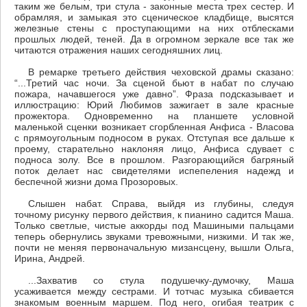
таким же белым, три стула - законные места трех сестер. И
обрамляя, и замыкая это сценическое кладбище, высятся
железные стены с проступающими на них отблесками
прошлых людей, теней. Да в огромном зеркале все так же
читаются отражения наших сегодняшних лиц.
В ремарке третьего действия чеховской драмы сказано:
“...Третий час ночи. За сценой бьют в набат по случаю
пожара, начавшегося уже давно”. Фраза подсказывает и
иллюстрацию: Юрий Любимов зажигает в зале красные
прожектора. Одновременно на планшете условной
маленькой сценки возникает сгорбленная Анфисa - Власова
с прямоугольным подносом в руках. Отступая все дальше к
проему, старательно наклоняя лицо, Анфиса сдувает с
подноса золу. Все в прошлом. Разгорающийся багряный
поток делает нас свидетелями испепеления надежд и
беспечной жизни дома Прозоровых.
Слышен набат. Справа, выйдя из глубины, следуя
точному рисунку первого действия, к пианино садится Маша.
Только светлые, чистые аккорды под Mашиными пальцами
теперь обернулись звуками тревожными, низкими. И так же,
почти не меняя первоначальную мизансцену, вышли Ольга,
Ирина, Андрей.
...Захватив со стула подушечку-думочку, Маша
усаживается между сестрами. И тотчас музыка сбивается
знакомым военным маршем. Под него, огибая театрик с