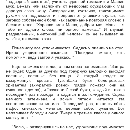
“надворный советник”, учитель здешней гимназии и Машин
муж. Бежать или заслонить от недобрых осуждающих глаз
дорогую свою жену. Лихорадочно, суетливо, трясущимися
руками он поднимает и поправляет упавшие стулья, как
заговор собственной боли, как заклинание повторяя словно в
беспамятстве: “Хорошая моя Маша, добрая моя Маша... я
тебе ни одного слова, ни одного намека...” И глупый,
раздавленный, ничтожнейший человек, он не вызывает ни
улыбки, ни смеха в зале.
Понемногу все успокаиваются. Садясь у пианино на стул,
Ирина укоризненно замечает: “Посидим вместе, хоть
помолчим, ведь завтра я уезжаю...”
Еще не смолк ее голос, а нам снова напоминают: “Завтра
не будет. Один за другим под траурную мелодию выходят
военные, военные без конца. И каждый кладет на
казарменную кровать Тузенбаха букет бело-розовых
хризантем (аккуратной ровной грядой ложатся они на
суконное одеяло), и “возложив” свой букет, каждый из них в
последний раз проходит и садится в зал ожидания. Сцена
немного затемнена и ясным пятном читается эта
свежепоявившаяся могила. Последний раз, пытаясь сбить
пафос спектакля, мечется, верный себе, Кулыгин. Вот
напяливает бороду и очки: “Вчера в третьем классе у одного
мальчугана...”
“Велю, - развернувшись на нас, угрожающе поднимается