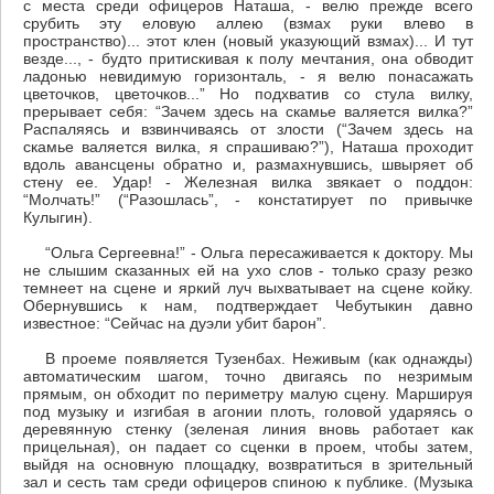
с места среди офицеров Наташа, - велю прежде всего
срубить эту еловую аллею (взмах руки влево в
пространство)... этот клен (новый указующий взмах)... И тут
везде..., - будто притискивая к полу мечтания, она обводит
ладонью невидимую горизонталь, - я велю понасажать
цветочков, цветочков...” Но подхватив со стула вилку,
прерывает себя: “Зачем здесь на скамье валяется вилка?”
Распаляясь и взвинчиваясь от злости (“Зачем здесь на
скамье валяется вилка, я спрашиваю?”), Наташа проходит
вдоль авансцены обратно и, размахнувшись, швыряет об
стену ее. Удар! - Железная вилка звякает о поддон:
“Молчать!” (“Разошлась”, - констатирует по привычке
Кулыгин).
“Ольга Сергеевна!” - Ольга пересаживается к доктору. Мы
не слышим сказанных ей на ухо слов - только сразу резко
темнеет на сцене и яркий луч выхватывает на сцене койку.
Обернувшись к нам, подтверждает Чебутыкин давно
известное: “Сейчас на дуэли убит барон”.
В проеме появляется Тузенбах. Неживым (как однажды)
автоматическим шагом, точно двигаясь по незримым
прямым, он обходит по периметру малую сцену. Маршируя
под музыку и изгибая в агонии плоть, головой ударяясь о
деревянную стенку (зеленая линия вновь работает как
прицельная), он падает со сценки в проем, чтобы затем,
выйдя на основную площадку, возвратиться в зрительный
зал и сесть там среди офицеров спиною к публике. (Музыка