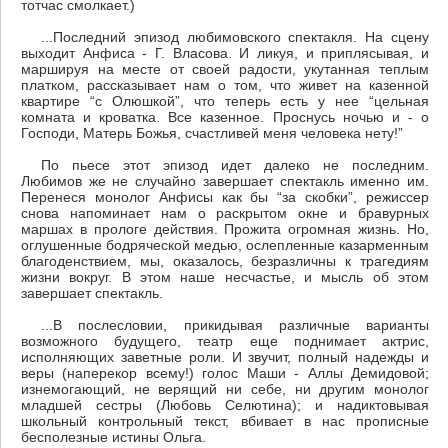
тотчас смолкает.)
...Последний эпизод любимовского спектакля. На сцену
выходит Анфиса - Г. Власова. И ликуя, и приплясывая, и
маршируя на месте от своей радости, укутанная теплым
платком, рассказывает нам о том, что живет на казенной
квартире “с Олюшкой”, что теперь есть у нее “цельная
комната и кроватка. Все казенное. Проснусь ночью и - о
Господи, Матерь Божья, счастливей меня человека нету!”
По пьесе этот эпизод идет далеко не последним.
Любимов же не случайно завершает спектакль именно им.
Перенеся монолог Анфисы как бы “за скобки”, режиссер
снова напоминает нам о раскрытом окне и бравурных
маршах в прологе действия. Прожита огромная жизнь. Но,
оглушенные бодряческой медью, ослепленные казарменным
благоденствием, мы, оказалось, безразличны к трагедиям
жизни вокруг. В этом наше несчастье, и мысль об этом
завершает спектакль.
...В послесловии, прикидывая различные варианты
возможного будущего, театр еще поднимает актрис,
исполняющих заветные роли. И звучит, полный надежды и
веры (наперекор всему!) голос Маши - Аллы Демидовой;
изнемогающий, не верящий ни себе, ни другим монолог
младшей сестры (Любовь Селютина); и надиктовывая
школьный контрольный текст, вбивает в нас прописные
бесполезные истины Ольга.