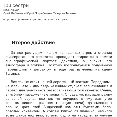
Три сестры
Антон Чехов
Юрий Любимов и Юрий Погребничко, Театр на Таганке
scriptum
>
прошлое
>
три сестры
> часть вторая
Второе действие
За все растущим числом исписанных строк и страниц
фиксированного спектакля, пропадает, стирается в памяти
сценoграфический портрет действия, а значит, его
атмосфера и глубина. Поэтому воспользуемся полученной
передышкой - антрактом и еще раз взглянем на сцену
Таганки.
Все так же стоит на ней деревянный театрик. Перед ним -
на планшете - два ряда казенных стульев: зал ожидания и
партер для участников разворачивающегося сюжета. Слева,
в глубине - казарменные кровати. Справа же, нарушая рампу
основной сцены, все так же опущено в яму затянутое
холстом пианино (на нем горящие свечи), да выложены
ровные края этой Андреевой комнаты букетами бело-
розовых хризантем. А совсем близко от пианино, немного
возвышаясь над ним, встали, будто на карауле, затянутые