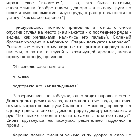
играть свое “ка-ажется”, _ о, это было великим,
спасительным “изобретением” доктора - и вытянув руки по
швам и смешно выпятив хилую грудь, отрапортовал почти по
уставу: “Как масло коровье.”)
Прищурившись, немного приподняв и тотчас с силой
опустив стулья на место (нам кажется - с последнего ряда! -
видим, как желваками налились его пальцы), Соленый
бросает холодно и небрежно: “Старик волнуется напрасно”.
Рывком застегнул на мундире петлю, рывком одернул полы
шинели, а затем, с глухой и клокочущей яростью, меняя
строку на строфу, произнес:
“Я позволю себе немного,
я только
подстрелю его, как вальдшнепа”.
Развернувшись на каблуках, он отходит вправо к стене.
Долго-долго гремит железо, долго-долго течет вода, пытаясь
отмыть загрязненные руки Соленого... Наконец, проходя на
сценку, приостановился, демонстрируя доктору мокрые кисти
рук: “Вот вылил сегодня целый флакон, а они все пахнут”.
Вновь крутанулся на каблуках, решительно поднялся в
проем...
Хорошо помню эмоциональную силу удара: я едва не