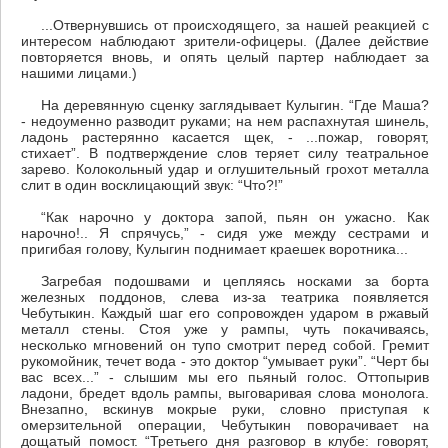
...Отвернувшись от происходящего, за нашей реакцией с
интересом наблюдают зрители-офицеры. (Далее действие
повторяется вновь, и опять целый партер наблюдает за
нашими лицами.)
На деревянную сценку заглядывает Кулыгин. “Где Маша?
- недоуменно разводит руками; на нем распахнутая шинель,
ладонь растерянно касается щек, - ...пожар, говорят,
стихает”. В подтверждение слов теряет силу театральное
зарево. Колокольный удар и оглушительный грохот металла
слит в один восклицающий звук: “Что?!”
“Как нарочно у доктора запой, пьян он ужасно. Как
нарочно!.. Я спрячусь,” - сидя уже между сестрами и
пригибая голову, Кулыгин поднимает краешек воротника...
Загребая подошвами и цепляясь носками за борта
железных поддонов, слева из-за театрика появляется
Чебутыкин. Каждый шаг его сопровожден ударом в ржавый
металл стены. Стоя уже у рампы, чуть покачиваясь,
несколько мгновений он тупо смотрит перед собой. Гремит
рукомойник, течет вода - это доктор “умывает руки”. “Черт бы
вас всех...” - слышим мы его пьяный голос. Оттопырив
ладони, бредет вдоль рампы, выговаривая слова монолога.
Внезапно, вскинув мокрые руки, словно приступая к
омерзительной операции, Чебутыкин поворачивает на
дощатый помост. “Третьего дня разговор в клубе: говорят,