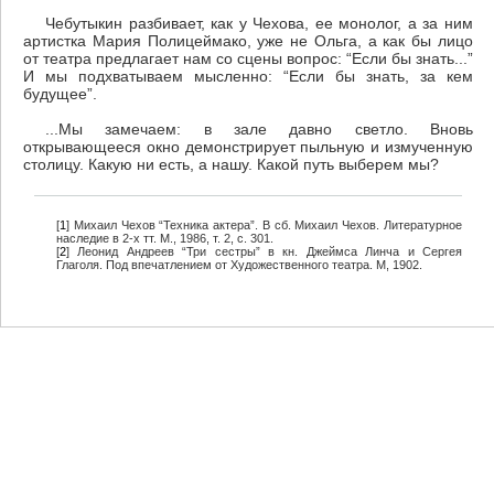
Чебутыкин разбивает, как у Чехова, ее монолог, а за ним
артистка Мария Полицеймако, уже не Ольга, а как бы лицо
от театра предлагает нам со сцены вопрос: “Если бы знать...”
И мы подхватываем мысленно: “Если бы знать, за кем
будущее”.
...Мы замечаем: в зале давно светло. Вновь
открывающееся окно демонстрирует пыльную и измученную
столицу. Какую ни есть, а нашу. Какой путь выберем мы?
[
1
] Михаил Чехов “Техника актера”. В сб. Михаил Чехов. Литературное
наследие в 2-х тт. М., 1986, т. 2, с. 301.
[
2
] Леонид Андреев “Три сестры” в кн. Джеймса Линча и Сергея
Глаголя. Под впечатлением от Художественного театра. М, 1902.