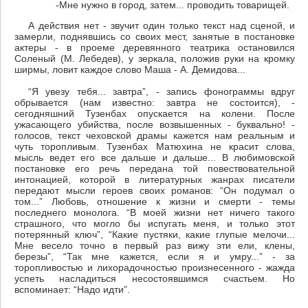
-Мне нужно в город, затем... проводить товарищей.
А действия нет - звучит один только текст над сценой, и
замерли, поднявшись со своих мест, занятые в постановке
актеры - в проеме деревянного театрика остановился
Соленый (М. Лебедев), у зеркала, положив руки на кромку
ширмы, ловит каждое слово Маша - А. Демидова...
“Я увезу тебя... завтра”, - запись фонограммы вдруг
обрывается (нам известно: завтра не состоится), -
сегодняшний Тузенбах опускается на колени. После
ужасающего убийства, после возвышенных - буквально! -
голосов, текст чеховской драмы кажется нам реальным и
чуть торопливым. Тузенбах Матюхина не красит слова,
мысль ведет его все дальше и дальше... В любимовской
постановке его речь передана той повествовательной
интонацией, которой в литературных жанрах писатели
передают мысли героев своих романов: “Он подумал о
том...” Любовь, отношение к жизни и смерти - темы
последнего монолога. “В моей жизни нет ничего такого
страшного, что могло бы испугать меня, и только этот
потерянный ключ”, “Какие пустяки, какие глупые мелочи...
Мне весело точно в первый раз вижу эти ели, клены,
березы”, “Так мне кажется, если я и умру...” - за
торопливостью и лихорадочностью произнесенного - жажда
успеть насладиться несостоявшимся счастьем. Но
вспоминает: “Надо идти”.