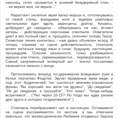
наконец, голос срывается в громкий безудержный плач, -
...не верьте мне, не верьте...”
Нарастают нелепые звуки вальс-марша и, оттолкнувшись
от левой стены, вскидывая ноги и задевая рамповые
светильники идет вдоль авансцены доктор. Качаясь,
добредает до середины - обернувшись на нас, встают
актеры - действующие персонажи спектакля. Осветители
дают в зал полный свет, и, прощаясь, склоняет головы Театр.
Сюжетная линия кончилась - нам давно объявлен исход. И
теперь, отражая на сцене действительность, спектакль
может метаться между явью и сном, будущим, настоящим,
прошедшим. Осколки реальности, точно разбившееся
зеркало или стекло, перемешиваются... переворачиваются...
Самый напряженный четвертый акт - эпилог постановки
начинается именно с конца.
Протискиваясь вперед, по-дирижерски вскидывает руки в
белых перчатках Федотик. Звучат бравурные звуки меди, и
под этот бодряческий тон сыплются вежливо-отрывочные
фразы: “Вы хороший, мы жили так дружно”, “До свидания”,
“Не до свидания, а прощайте”, “Кто знает”, “Когда-нибудь
встретимся”... (“Лет через 10-15? Но тогда мы едва узнаем
друг друга и холодно поздороваемся”.)
Спектакль перебрасывает нас в настоящее. Оставшиеся
на сцене рассаживаются по местам, а мы отмечаем
невольно, что мизансценически Любимов отодвинул барона