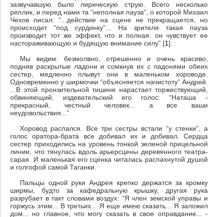
зазвучавшую было лирическую струю. Всего несколько
реплик, и перед нами та “неполная пауза”, о которой Михаил
Чехов писал: “...действие на сцене не прекращается, но
происходит “под сурдинку”... На зрителя такая пауза
производит тот же эффект, что и полная: он чувствует ее
настораживающую и будящую внимание силу”
[
1
].
Мы видим: безмолвно, отрешенно и очень красиво,
подняв раскрытые ладони и сомкнув их с ладонями обеих
сестер, медленно плывут они в маленьком хороводе.
Одновременно у ширмочки “объясняется начистоту” Андрей.
...В этой пронзительной тишине нарастает торжествующий,
обвиняющий, издевательский его голос: “Наташа -
прекрасный, честный человек... а все ваши
неудовольствия...”
Хоровод распался. Все три сестры встали “у стенки”, а
голос оратора-брата все добивал их и добивал. Сердца
сестер приходились на уровень тонкой зеленой прицельной
линии, что тянулась вдоль арьерсцены деревянного театра-
сарая. И маленькая его сценка читалась распахнутой душой
и голгофой самой Таганки.
Пальцы одной руки Андрея крепко держатся за кромку
ширмы, будто за кафедральную крышку, другая рука
разрубает в такт словами воздух: “Я член земской управы и
горжусь этим... В третьих... Я еще имею сказать... Я заложил
дом... но главное, что могу сказать в свое оправдание... -