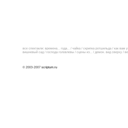
все спектакли:
времена... года...
/
чайка
/
скрипка ротшильда
/
как вам у
вишневый сад
/
господа головлевы
/
сцены из...
/
демон. вид сверху
/
ве
© 2003-2007
scriptum.ru