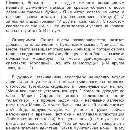
Шекспир, Вольтер... - с каждым именем размашистым
нервным движением пальца он срывает-сбивает с досок
давешние трефы и бубны, - Я не читал, совсем не читал, а
на лице своем показал... (голова чванливо откинута)”. И
затем, на глазах трезвея: "И другие тоже, как я”. С грохотом
свалился со сценки, вышел из-за театра и уселся на кровати
слева от зрителей. И вот уже...
Оговоримся. Сюжет пьесы разворачивается, катится
дальше, но пластически, в буквальном смысле “топчась” на
месте, театр завершает отыгранный эпизод. И потому от гула
подошв содрогаются сейчас обе сцены: под бравые выкрики
полковника маршируют на месте действующие лица
спектакля: “Молодцы!... Ах, что за молодцы!” (-”И другие
тоже, как я...”)
В душную, взвинченную атмосферу ненадолго входит
лирическая струя. Чистые, нежные звуки клавиш сплетаются
с голосом Тузенбаха, сидящего и повернувшегося на нас:
“Меня все просят устроить концерт...” Когда он доходит до
слов: “Мария Сергеевна, играет великолепно, почти
талантливо”, - в проеме задумчиво и неслышно является
пред нами Маша. А может быть, нам или ей лишь сниться
это? Ведь подушечка-думочка у нее в руках сейчас
напоминает о времени (вот она - наглядная иллюстрация
Любимовского спектакля). На сцене - ночь (на это указывают
цитаты из чеховской пьесы): “третий час ночи” - говорится в
начале третьего действия, “какая мучительная ночь”, “в эту