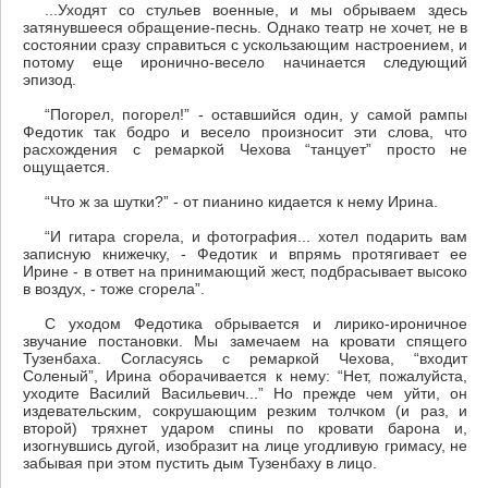
...Уходят со стульев военные, и мы обрываем здесь
затянувшееся обращение-песнь. Однако театр не хочет, не в
состоянии сразу справиться с ускользающим настроением, и
потому еще иронично-весело начинается следующий
эпизод.
“Погорел, погорел!” - оставшийся один, у самой рампы
Федотик так бодро и весело произносит эти слова, что
расхождения с ремаркой Чехова “танцует” просто не
ощущается.
“Что ж за шутки?” - от пианино кидается к нему Ирина.
“И гитара сгорела, и фотография... хотел подарить вам
записную книжечку, - Федотик и впрямь протягивает ее
Ирине - в ответ на принимающий жест, подбрасывает высоко
в воздух, - тоже сгорела”.
С уходом Федотика обрывается и лирико-ироничное
звучание постановки. Мы замечаем на кровати спящего
Тузенбаха. Согласуясь с ремаркой Чехова, “входит
Соленый”, Ирина оборачивается к нему: “Нет, пожалуйста,
уходите Василий Васильевич...” Но прежде чем уйти, он
издевательским, сокрушающим резким толчком (и раз, и
второй) тряхнет ударом спины по кровати барона и,
изогнувшись дугой, изобразит на лице угодливую гримасу, не
забывая при этом пустить дым Тузенбаху в лицо.