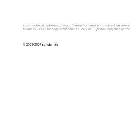
все спектакли:
времена... года...
/
чайка
/
скрипка ротшильда
/
как вам у
вишневый сад
/
господа головлевы
/
сцены из...
/
демон. вид сверху
/
ве
© 2003-2007
scriptum.ru