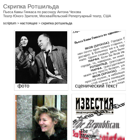
Скрипка Ротшильда
Пьеса Камы Гинкаса по рассказу Антона Чехова
Театр Юного Зрителя, Москва/Йельский Репертуарный театр, США
scriptum
>
настоящее
>
скрипка ротшильда
фото
сценический текст