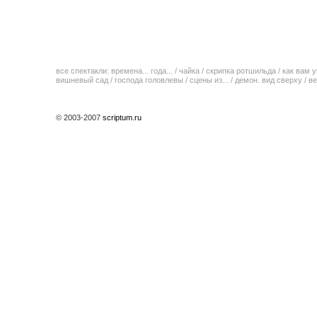
все спектакли:
времена... года...
/
чайка
/
скрипка ротшильда
/
как вам у
вишневый сад
/
господа головлевы
/
сцены из...
/
демон. вид сверху
/
ве
© 2003-2007
scriptum.ru