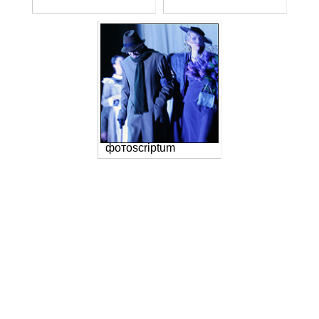
фотоscriptum