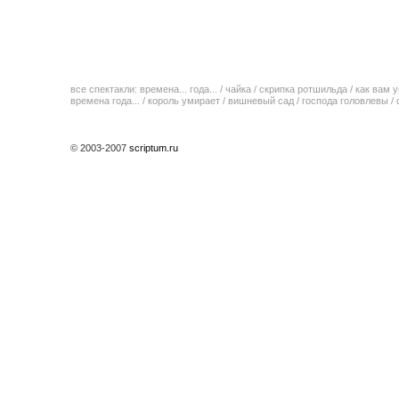
все спектакли:
времена... года...
/
чайка
/
скрипка ротшильда
/
как вам у
времена года...
/
король умирает
/
вишневый сад
/
господа головлевы
/
© 2003-2007
scriptum.ru