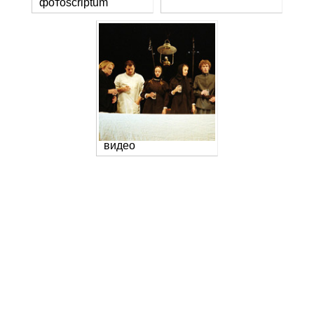
фотоscriptum
видео