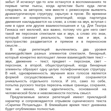
забыт. И исчезнут где-то или останутся в воспоминаниях те
первые читки пьесы, когда артистам было куда легче
следовать за автором, чем вместе с режиссером выявлять
драматургическую структуру, скрытую в прозе. Во времени
исчезнет и конкретность репетиций, когда партитура
движения накладывается на слово, а слово на звук, вступая с
ним в одни или другие взаимоотношения и т.д. Для Театра
Гинкаса нет мелочей, все важно, потому что для него свет
такой же персонаж спектакля как и звук, а слово это знак,
который означает реальность, также как и звук, а
пространство раздвигается и прямом и в переносном
смысле…
В ходе репетиций вычленились два уровня
взаимодействия разных элементов спектакля, бинарный,
который конкретно воплощает линии взаимодействия текст –
звук, движение – текст, предмет – персонаж, свет –
персонаж, а второй, общеструктурный, когда бинарные
элементы образуют одну целую полифоническую структуру.
В ней, одновременность звучания всех голосов является
формой сосуществования, в которой сохраняется
уникальность отдельного голоса. И это, самo по себе,
попытка русского театра пересечь новые границы, сохраняя,
тем не менее, свою идентичность, основанной на
человеческой боли и невозможности постичь смысл.
Предлагаемые записи репетиций имеют прикладной
характер и сопровождаются отрывком сценического текста
«Скрипки Ротшильда». В ближайшее время текст дневника
будет опубликован полностью.