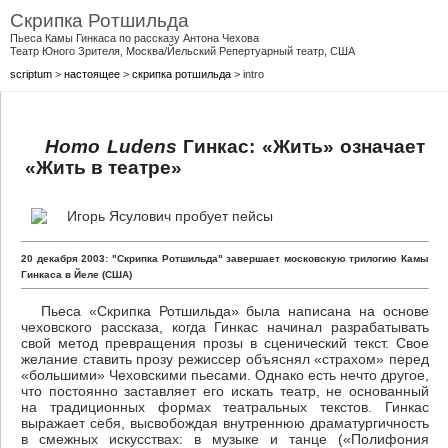
Скрипка Ротшильда
Пьеса Камы Гинкаса по рассказу Антона Чехова
Театр Юного Зрителя, Москва/Йельский Репертуарный театр, США
scriptum
>
настоящее
>
скрипка ротшильда
> intro
Homo Ludens
Гинкас: «Жить» означает
«Жить в театре»
20 декабря 2003: "Скрипка Ротшильда" завершает московскую трилогию Камы
Гинкаса в Йеле (США)
Пьеса «Скрипка Ротшильда» была написана на основе
чеховского рассказа, когда Гинкас начинал разрабатывать
свой метод превращения прозы в сценический текст. Свое
желание ставить прозу режиссер объяснял «страхом» перед
«большими» Чеховскими пьесами. Однако есть нечто другое,
что постоянно заставляет его искать театр, не основанный
на традиционных формах театральных текстов. Гинкас
выражает себя, высвобождая внутреннюю драматургичность
в смежных искусствах: в музыке и танце («Полифония