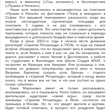
мира»), в живописи («Сны изгнания»), в беллетристике
(«Пушкин и Натали»).
Наши пути пересеклись в восьмидесятых на спектакле
«Пушкин и Натали» на фестивале «Театр в чемодане» в
Софии. Его взрывной темперамент разыгрался, когда мы
искали нестандартную сценическую площадку для
спектакля. С годами я не раз сталкивалась с его
неистовостью в работе. Это неистовство он сумел дополнить
терпением, которое помогло ему не сломаться в периоды
вынужденного и длительного бездействия в советское время.
Когда в июне 2003-го года я начала вести дневники
репетиций «Скрипки Ротшильда» в ТЮЗе, то еще на первой
встрече обнаружила, что он продолжает жить в невероятном
темпе и, если бежать с ним в шаг, он, как бы ненароком, по
дороге, расскажет о своих Чехове и Достоевском, о работе
со студентами в Финляндии или Школе Студии МХАТ, о
гастролях во Франции или Америки. Или услышишь о том,
почему он доверил популярному артисту кино и театра
Валерию Баринову сыграть роль Бронзы – старого
гробовщика в «Скрипке Ротшильда», который к концу жизни
понял, что в жизни все не так, и что она состоит из одних
только «убытков».
Кама Миронович умеет не только рассказывать,
анализировать, но и показывать. Homo ludens, он расширяет
зрительскую аудиторию «своей игры»: сразу после
премьеры «Скрипки Ротшильда» в Йеле, состоится ее
премьера в Москве. Но то, что увидят зрители и критики,
будет готовый спектакль, а процесс его рождения будет