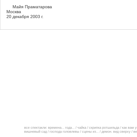
Майя Праматарова
Москва
20 декабря 2003 г.
все спектакли:
времена... года...
/
чайка
/
скрипка ротшильда
/
как вам у
вишневый сад
/
господа головлевы
/
сцены из...
/
демон. вид сверху
/
ве